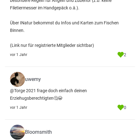
besondere Regeln für Angeln und Zubehör (z.b. keine
Filetiermesser im Handgepäck o.ä.).
Über INatur bekommst du Infos und Karten zum Fischen
Binnen.
(Link nur für registrierte Mitglieder sichtbar)
2
vor 1 Jahr
uwemy
@Torge 2021 frage doch einfach deinen
Erziehugsberechtigten🤔😭
0
vor 1 Jahr
Bloomsmith