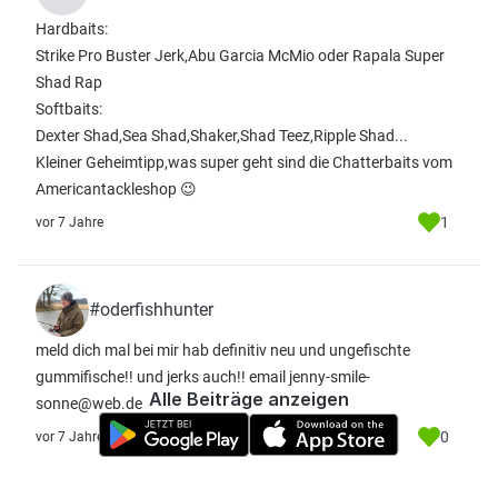
Hardbaits:
Strike Pro Buster Jerk,Abu Garcia McMio oder Rapala Super
Shad Rap
Softbaits:
Dexter Shad,Sea Shad,Shaker,Shad Teez,Ripple Shad...
Kleiner Geheimtipp,was super geht sind die Chatterbaits vom
Americantackleshop 😉
1
vor 7 Jahre
#oderfishhunter
meld dich mal bei mir hab definitiv neu und ungefischte
gummifische!! und jerks auch!! email jenny-smile-
Alle Beiträge anzeigen
sonne@web.de
0
vor 7 Jahre