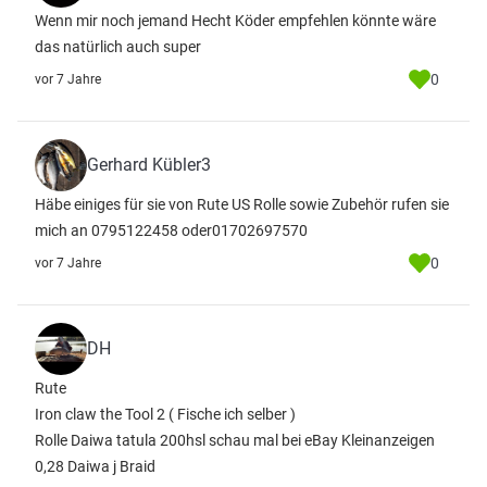
Wenn mir noch jemand Hecht Köder empfehlen könnte wäre
das natürlich auch super
0
vor 7 Jahre
Gerhard Kübler3
Häbe einiges für sie von Rute US Rolle sowie Zubehör rufen sie
mich an 0795122458 oder01702697570
0
vor 7 Jahre
DH
Rute
Iron claw the Tool 2 ( Fische ich selber )
Rolle Daiwa tatula 200hsl schau mal bei eBay Kleinanzeigen
0,28 Daiwa j Braid