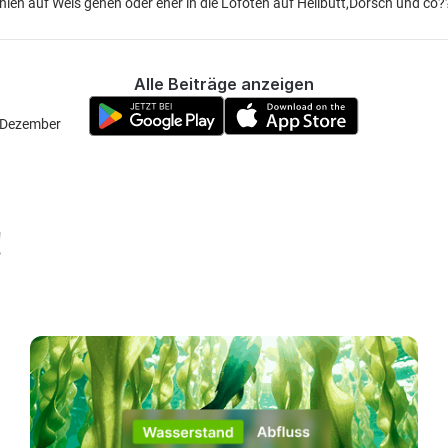
anien auf Wels gehen oder eher in die Lofoten auf Heilbutt,Dorsch und co?
Alle Beiträge anzeigen
e Dezember
!