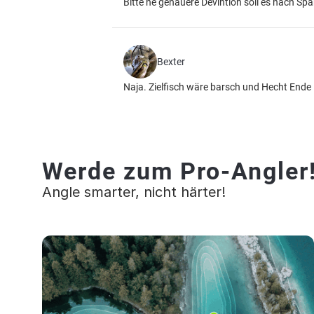
Bitte ne genauere Devintion soll es nach Sp
Bexter
Naja. Zielfisch wäre barsch und Hecht End
Werde zum Pro-Angler
Angle smarter, nicht härter!