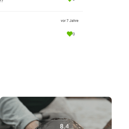
??
vor 7 Jahre
0