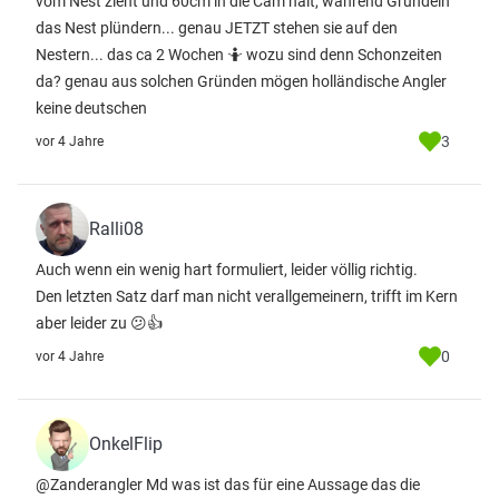
vom Nest zieht und 60cm in die Cam halt, während Grundeln
das Nest plündern... genau JETZT stehen sie auf den
Nestern... das ca 2 Wochen 🤷 wozu sind denn Schonzeiten
da? genau aus solchen Gründen mögen holländische Angler
keine deutschen
3
vor 4 Jahre
Ralli08
Auch wenn ein wenig hart formuliert, leider völlig richtig.
Den letzten Satz darf man nicht verallgemeinern, trifft im Kern
aber leider zu 😕👍
0
vor 4 Jahre
OnkelFlip
@Zanderangler Md was ist das für eine Aussage das die