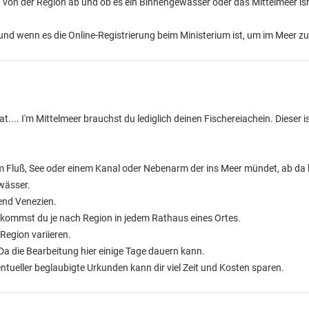
 von der Region ab und ob es ein Binnengewässer oder das Mittelmeer isr
und wenn es die Online-Registrierung beim Ministerium ist, um im Meer zu
.. I'm Mittelmeer brauchst du lediglich deinen Fischereiachein. Dieser ist 
m Fluß, See oder einem Kanal oder Nebenarm der ins Meer mündet, ab da
wässer.
gend Venezien.
bekommst du je nach Region in jedem Rathaus eines Ortes.
Region variieren.
 Da die Bearbeitung hier einige Tage dauern kann.
tueller beglaubigte Urkunden kann dir viel Zeit und Kosten sparen.