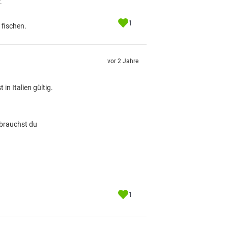
.
1
 fischen.
vor 2 Jahre
in Italien gültig.
 brauchst du
1