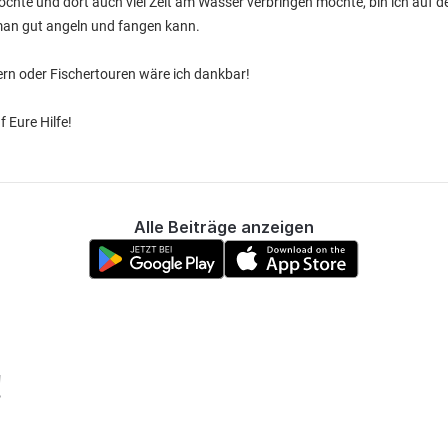
hte und dort auch viel Zeit am Wasser verbringen möchte, bin ich auf d
 man gut angeln und fangen kann.
ern oder Fischertouren wäre ich dankbar!
 Eure Hilfe!
Alle Beiträge anzeigen
!