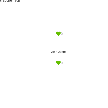
er Suche nach
0
vor 4 Jahre
0