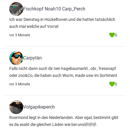
Fischkopf Noah10 Carp_Perch
Ich war Dienstag in Hückelhoven und die hatten tatsächlich
auch mal welche auf Vorrat
0
vor 3 Monate
Carpytän
Falls nicht dann such dir nen hagebaumarkt , obi , fressnapf
oder zoo&Co, die haben auch Wurm, made usw im Sortiment
0
vor 3 Monate
Volgapikeperch
Roermond liegt in den Niederlanden. Aber egal, bestimmt gibt
es da exakt die gleichen Läden wie bei uns🤣🤣🤣.