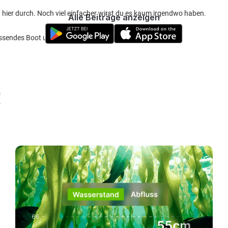
ier durch. Noch viel einfacher wirst du es kaum irgendwo haben.
Alle Beiträge anzeigen
assendes Boot und fahr aufs Hollandsdiep/Haringdfleet
!