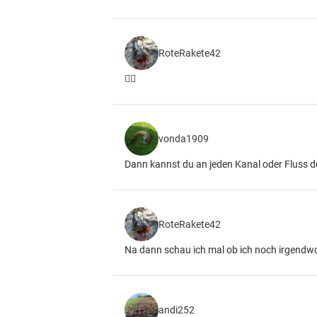
RoteRakete42
✌🏼
vonda1909
Dann kannst du an jeden Kanal oder Fluss d
RoteRakete42
Na dann schau ich mal ob ich noch irgendwo 
andi252