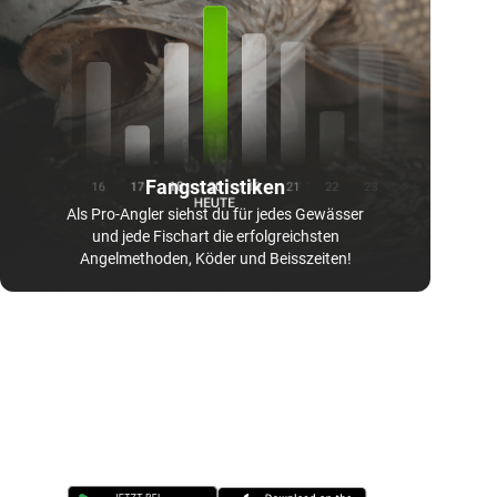
Fangstatistiken
Als Pro-Angler siehst du für jedes Gewässer
und jede Fischart die erfolgreichsten
Angelmethoden, Köder und Beisszeiten!