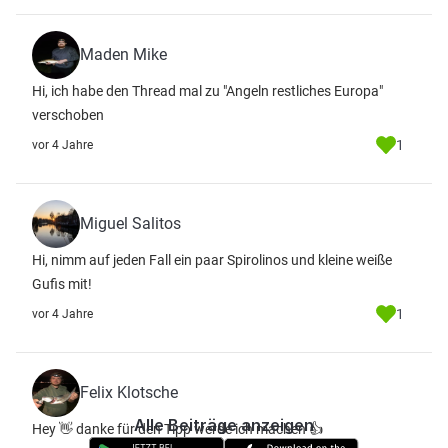
Maden Mike
Hi, ich habe den Thread mal zu "Angeln restliches Europa"
verschoben
1
vor 4 Jahre
Miguel Salitos
Hi, nimm auf jeden Fall ein paar Spirolinos und kleine weiße
Gufis mit!
1
vor 4 Jahre
Felix Klotsche
Alle Beiträge anzeigen
Hey 👋 danke für den Tipp werde ich machen 👍