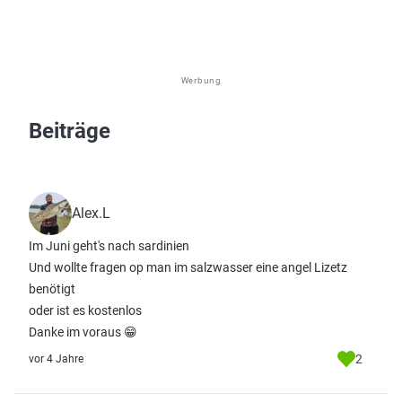
Werbung
Beiträge
Alex.L
Im Juni geht's nach sardinien
Und wollte fragen op man im salzwasser eine angel Lizetz
benötigt
oder ist es kostenlos
Danke im voraus 😁
2
vor 4 Jahre