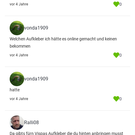
0
vor 4 Jahre
vonda1909
Welchen Aufkleber ich hätte es online gemacht und keinen
bekommen
0
vor 4 Jahre
vonda1909
hatte
0
vor 4 Jahre
Ralli08
Da gibts fürn Vispas Aufkleber die du hinten anbringen musst