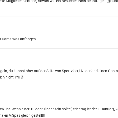
erte Mitglieder sichtbar)
sowas wie ein Besucher Pass beantragen (glaube 
ich Damit was anfangen
geln, du kannst aber auf der Seite von Sportviserji Nederland einen Gast
ch nicht irre ✌
w. ihr. Wenn einer 13 oder jünger sein sollte( stichtag ist der 1.Januar), 
len ViSpas gleich gestellt!!