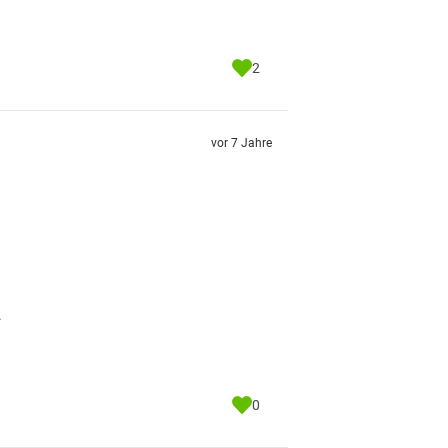
2
vor 7 Jahre
.
0