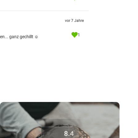
vor 7 Jahre
1
... ganz gechillt ☺️