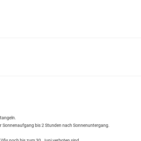
tangeln.
 vor Sonnenaufgang bis 2 Stunden nach Sonnenuntergang.
öfis noch bis zum 30. Juni verboten sind.