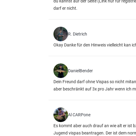
du kannst auf der Seite
(Link nur für registri
darf er nicht.
R. Dietrich
Okay Danke für den Hinweis vielleicht kan 
DanielBender
Dein Freund darf ohne Vispas so nicht mitan
aber beschränkt auf 3x pro Jahr wenn ich mi
Al CARPone
Es kommt aber auch drauf an wie alt er ist bz
Jugend vispas beantragen. Der ist dem norma