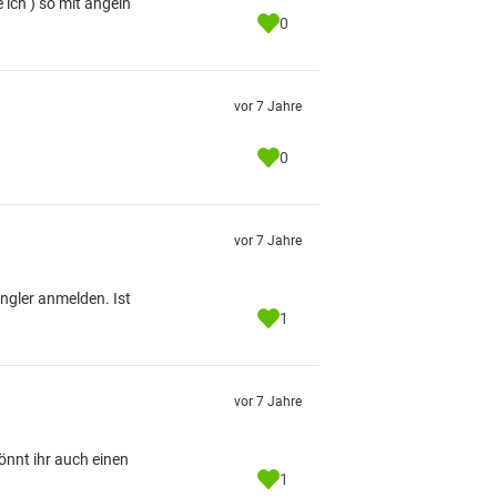
ich ) so mit angeln
0
vor 7 Jahre
0
vor 7 Jahre
angler anmelden. Ist
1
vor 7 Jahre
könnt ihr auch einen
1