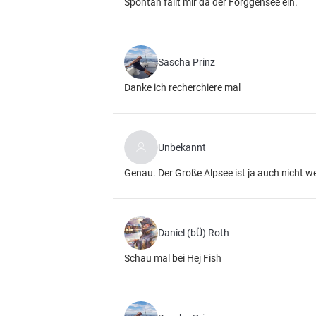
Spontan fällt mir da der Forggensee ein.
Sascha Prinz
Danke ich recherchiere mal
Unbekannt
Genau. Der Große Alpsee ist ja auch nicht we
Daniel (bÜ) Roth
Schau mal bei Hej Fish