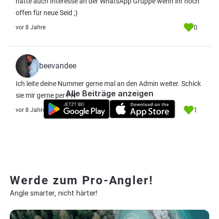
hätte auch Interesse an der WhatsApp Gruppe wenn ihr noch
offen für neue Seid ;)
0
vor 8 Jahre
beevandee
Ich leite deine Nummer gerne mal an den Admin weiter. Schick
Alle Beiträge anzeigen
sie mir gerne per PN
1
vor 8 Jahre
Werde zum Pro-Angler!
Angle smarter, nicht härter!