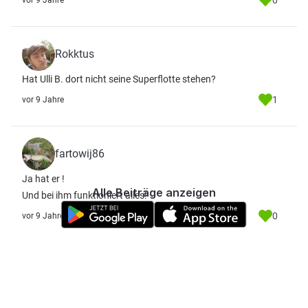
0
vor 9 Jahre
Rokktus
Hat Ulli B. dort nicht seine Superflotte stehen?
1
vor 9 Jahre
fartowij86
Ja hat er !
Alle Beiträge anzeigen
Und bei ihm funktioniert alles!
0
vor 9 Jahre