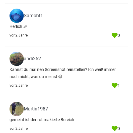
Samoht1
Herlich 🎉
0
vor 2 Jahre
andi252
Kannst du mal nen Screenshot reinstellen? Ich weiß immer
noch nicht, was du meinst 😅
1
vor 2 Jahre
Martin1987
gemeint ist der rot makierte Bereich
0
vor 2 Jahre