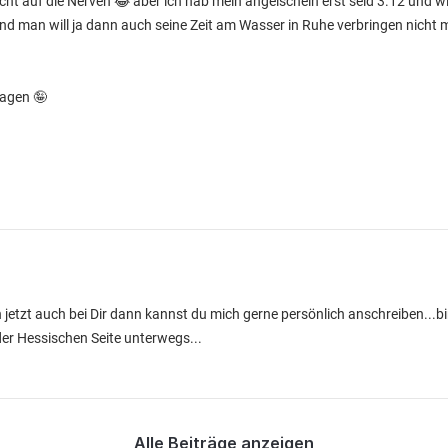
cht auf die Nerven 😂 aber ich hab mein angelschein erst seid 3.12 und wil
Und man will ja dann auch seine Zeit am Wasser in Ruhe verbringen nicht
ragen 🤪
etzt auch bei Dir dann kannst du mich gerne persönlich anschreiben...bi
der Hessischen Seite unterwegs...
Alle Beiträge anzeigen