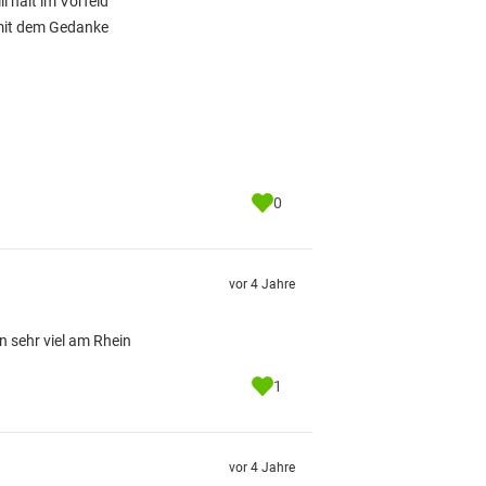
l halt im Vorfeld
 mit dem Gedanke
0
vor 4 Jahre
n sehr viel am Rhein
1
vor 4 Jahre