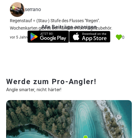
serrano
Regenstauf = (Stau-) Stufe des Flusses "Regen".
Alle Beiträge anzeigen
Wochenkarten gibt es bei Händlern von Angelzubehör.
0
vor 5 Jahre
Werde zum Pro-Angler!
Angle smarter, nicht härter!