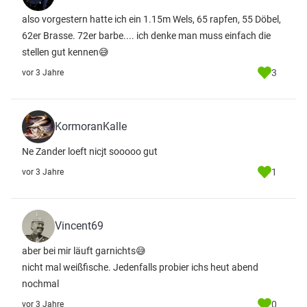
also vorgestern hatte ich ein 1.15m Wels, 65 rapfen, 55 Döbel,
62er Brasse. 72er barbe.... ich denke man muss einfach die
stellen gut kennen😅
3
vor 3 Jahre
KormoranKalle
Ne Zander loeft nicjt sooooo gut
1
vor 3 Jahre
Vincent69
aber bei mir läuft garnichts😅
nicht mal weißfische. Jedenfalls probier ichs heut abend
nochmal
0
vor 3 Jahre