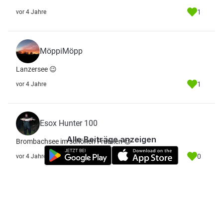
1
vor 4 Jahre
MöppiMöpp
Lanzersee 😉
1
vor 4 Jahre
Esox Hunter 100
Alle Beiträge anzeigen
Brombachsee im schönen Franken 😉
0
vor 4 Jahre