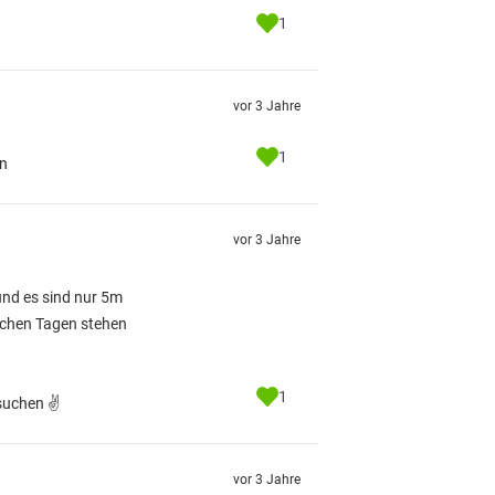
1
vor 3 Jahre
1
en
vor 3 Jahre
und es sind nur 5m
anchen Tagen stehen
1
suchen ✌️
vor 3 Jahre