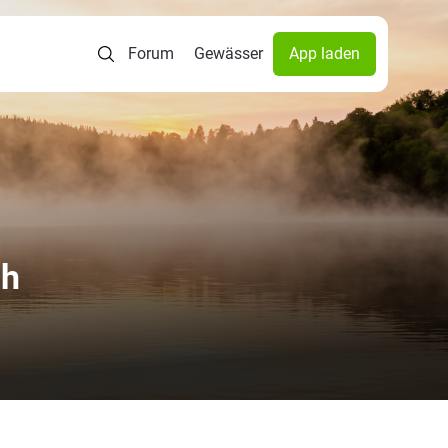
Forum
Gewässer
App laden
1h