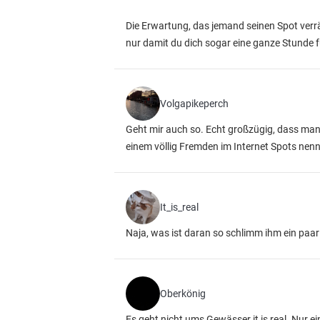
Die Erwartung, das jemand seinen Spot verrät
nur damit du dich sogar eine ganze Stunde f
Volgapikeperch
Geht mir auch so. Echt großzügig, dass man 
einem völlig Fremden im Internet Spots nennen
It_is_real
Naja, was ist daran so schlimm ihm ein pa
Oberkönig
Es geht nicht ums Gewässer it is real. Nur e