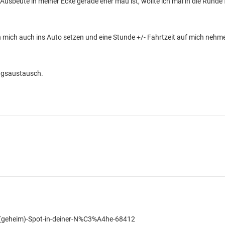
e Ausbeute in meiner Ecke gerade eher mau ist, wollte ich mal in die Rund
h mich auch ins Auto setzen und eine Stunde +/- Fahrtzeit auf mich neh
ungsaustausch.
(geheim)-Spot-in-deiner-N%C3%A4he-68412