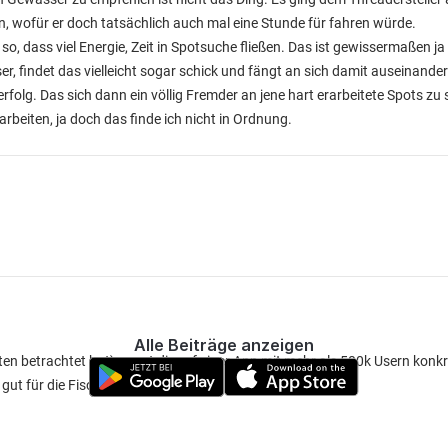
 wofür er doch tatsächlich auch mal eine Stunde für fahren würde.
so, dass viel Energie, Zeit in Spotsuche fließen. Das ist gewissermaßen ja
r, findet das vielleicht sogar schick und fängt an sich damit auseinander
lg. Das sich dann ein völlig Fremder an jene hart erarbeitete Spots zu
erarbeiten, ja doch das finde ich nicht in Ordnung.
Alle Beiträge anzeigen
en betrachtet hat) nennt dir auf einer App mit mehr als 500k Usern konkr
ut für die Fische, gut für die Angler.