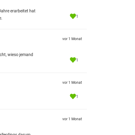
Jahre erarbeitet hat
1
e.
vor 1 Monat
icht, wieso jemand
1
vor 1 Monat
1
vor 1 Monat
 allerdings darum