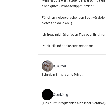
Mein Hauptziel ist aktuell der Barsch. Da di
einen guten Gewässertipp für mich?
Für einen vielversprechenden Spot würde ic
bietet sich da ja an…)
Ich freue mich über jeden Tipp oder Erfahr
Petri Heil und danke euch schon mal!
It_is_real
Schreib mir mal gerne Privat
Oberkönig
(Link nur für registrierte Mitglieder sichtbar)