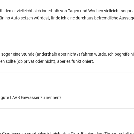
, den er vielleicht sich innerhalb von Tagen und Wochen vielleicht sogar 
ür ins Auto setzen würdest, finde ich eine durchaus befremdliche Aussag
sogar eine Stunde (anderthalb aber nicht?) fahren würde. Ich begreife n
 sollte (ob privat oder nicht), aber es funktioniert.
ar gute LAVB Gewässer zu nennen?
in Gewässer zu empfehlen ist nicht das Ding. Es ging dem Threadersteller