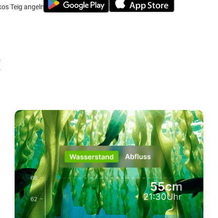
os Teig angeln
!