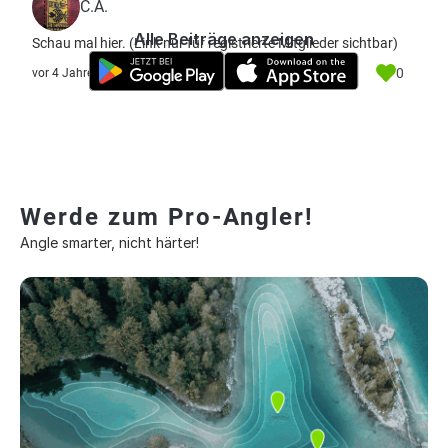
C.A.
Alle Beiträge anzeigen
Schau mal hier.
(Link nur für registrierte Mitglieder sichtbar)
0
vor 4 Jahre
Werde zum Pro-Angler!
Angle smarter, nicht härter!