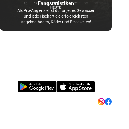
Fangstatistiken
Als Pro-Angler siehst du für jedes Gewässer
und jede Fischart die erfolgreichsten
Angelmethoden, Köder und Beisszeiten!