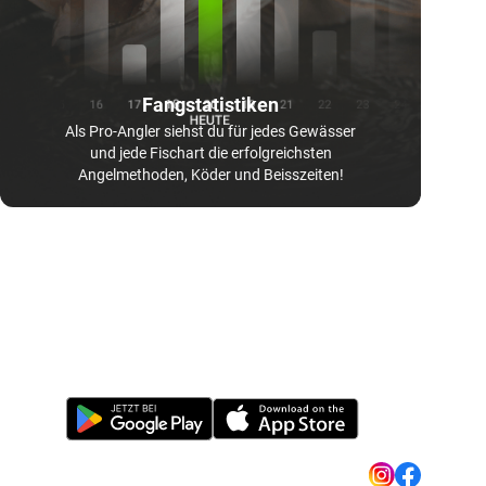
Fangstatistiken
Als Pro-Angler siehst du für jedes Gewässer
und jede Fischart die erfolgreichsten
Angelmethoden, Köder und Beisszeiten!