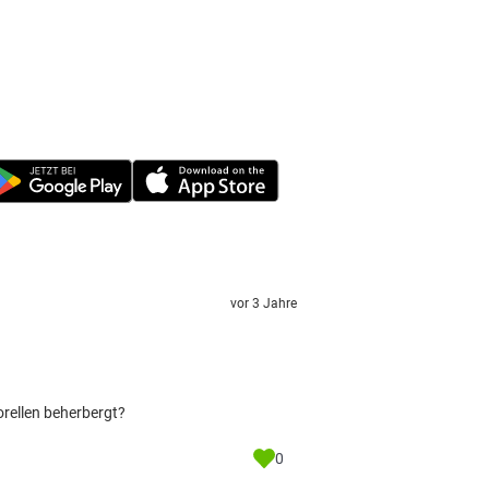
vor 3 Jahre
orellen beherbergt?
0