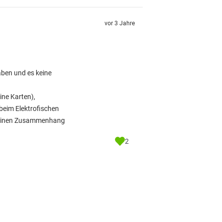
vor 3 Jahre
aben und es keine
ine Karten),
beim Elektrofischen
es einen Zusammenhang
2