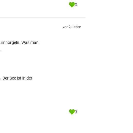
0
vor 2 Jahre
n rumnörgeln. Was man
.
Der See ist in der
3