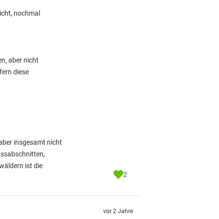
nicht, nochmal
n, aber nicht
fern diese
aber insgesamt nicht
ussabschnitten,
äldern ist die
2
vor 2 Jahre