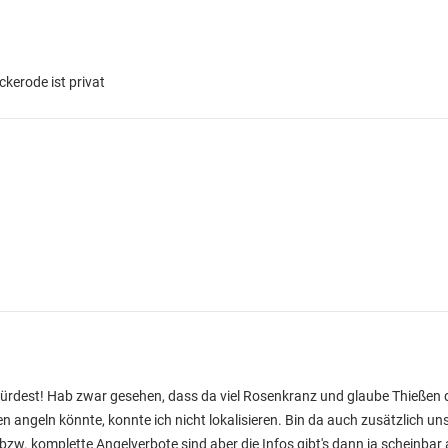
ockerode ist privat
rdest! Hab zwar gesehen, dass da viel Rosenkranz und glaube Thießen 
n angeln könnte, konnte ich nicht lokalisieren. Bin da auch zusätzlich uns
w. komplette Angelverbote sind aber die Infos gibt's dann ja scheinbar 