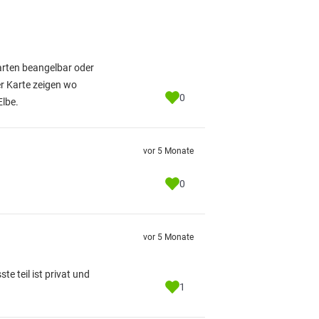
arten beangelbar oder
er Karte zeigen wo
0
lbe.
vor 5 Monate
0
vor 5 Monate
te teil ist privat und
1