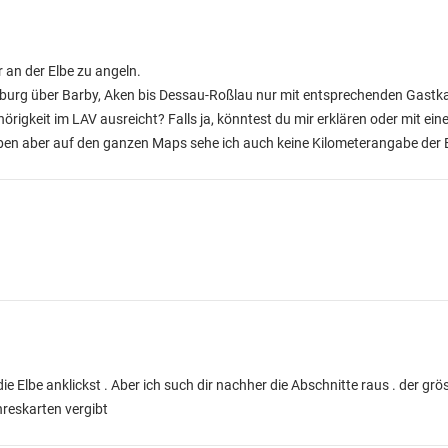
r an der Elbe zu angeln.
ornburg über Barby, Aken bis Dessau-Roßlau nur mit entsprechenden Gastk
örigkeit im LAV ausreicht? Falls ja, könntest du mir erklären oder mit ein
n aber auf den ganzen Maps sehe ich auch keine Kilometerangabe der E
e Elbe anklickst . Aber ich such dir nachher die Abschnitte raus . der gröss
hreskarten vergibt