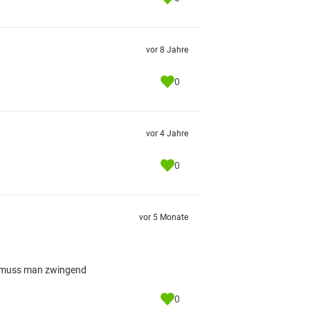
vor 8 Jahre
0
vor 4 Jahre
0
vor 5 Monate
er muss man zwingend
0