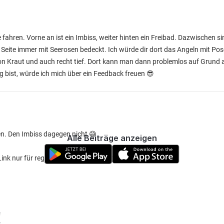
ahren. Vorne an ist ein Imbiss, weiter hinten ein Freibad. Dazwischen sin
en Seite immer mit Seerosen bedeckt. Ich würde dir dort das Angeln mit Po
 von Kraut und auch recht tief. Dort kann man dann problemlos auf Grund 
ig bist, würde ich mich über ein Feedback freuen 😎
n. Den Imbiss dagegen nicht 😅
Alle Beiträge anzeigen
Link nur für registrierte Mitglieder sichtbar)
)
!