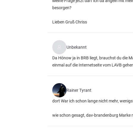
Meine Frage jetzt darf ich da angeln mit me
besorgen?
Lieben Gruß Chriss
Unbekannt
Da Hönow ja in BRB liegt, brauchst du die 
einmal auf die Internetseite vom LAVB gehe
Rainer Tyrant
dort War ich schon lange nicht mehr, wenigs
wie schon gesagt, dav-brandenburg Marke r