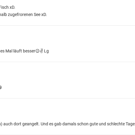
Fisch xD.
 halb zugefrorenen See xD.
es Mal läuft besser😉✌️ Lg
😁
) auch dort geangelt. Und es gab damals schon gute und schlechte Tage