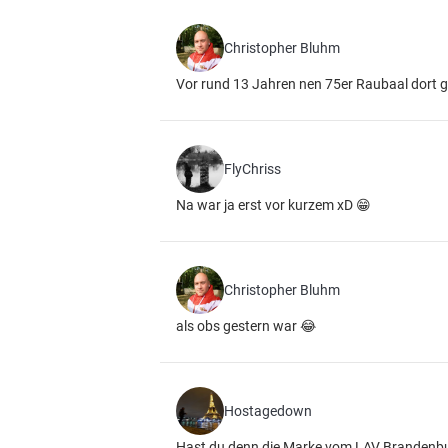
Christopher Bluhm
Vor rund 13 Jahren nen 75er Raubaal dort 
FlyChriss
Na war ja erst vor kurzem xD 😁
Christopher Bluhm
als obs gestern war 😂
Hostagedown
Hast du denn die Marke vom LAV Brandenbu