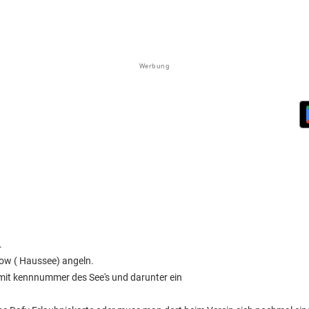
Werbung
.
ow ( Haussee) angeln.
 mit kennnummer des See's und darunter ein