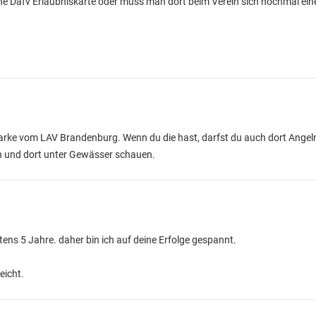
ine Dafv Erlaubniskarte oder muss man dort beim Verein sich nochmal ein
Marke vom LAV Brandenburg. Wenn du die hast, darfst du auch dort Ange
n und dort unter Gewässer schauen.
tens 5 Jahre. daher bin ich auf deine Erfolge gespannt.
eicht.