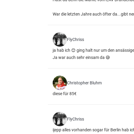
War die letzten Jahre auch öfter da...gibt n
FlyChriss
ja hab ich 😊 ging halt nur um den ansässige
Ja war auch sehr einsam da 😅
Christopher Bluhm
diese für 85€
FlyChriss
ijepp alles vorhanden sogar für Berlin hab ic