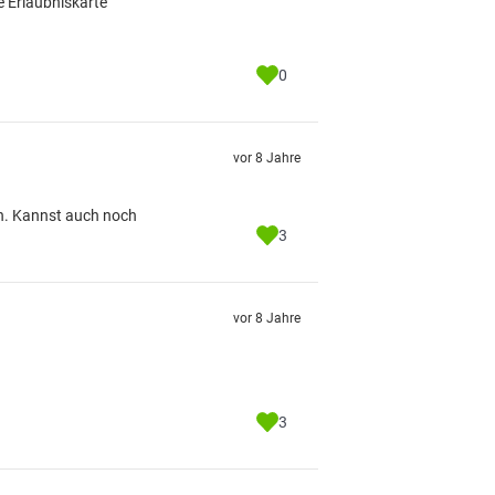
e Erlaubniskarte
0
vor 8 Jahre
ln. Kannst auch noch
3
vor 8 Jahre
3