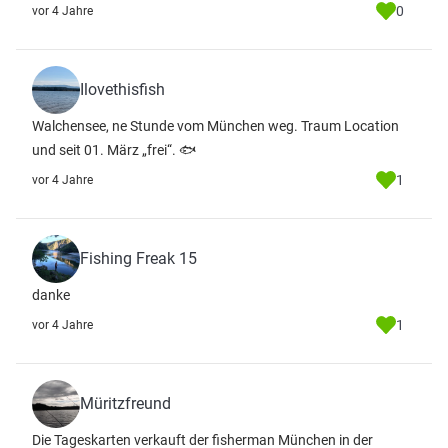
0
vor 4 Jahre
Ilovethisfish
Walchensee, ne Stunde vom München weg. Traum Location
und seit 01. März „frei“. 🐟
1
vor 4 Jahre
Fishing Freak 15
danke
1
vor 4 Jahre
Müritzfreund
Die Tageskarten verkauft der fisherman München in der