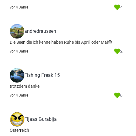
4
vor 4 Jahre
andredraussen
Die Seen die ich kenne haben Ruhe bis April, oder Mai😒
2
vor 4 Jahre
Fishing Freak 15
trotzdem danke
0
vor 4 Jahre
Fljaas Gurabija
Österreich