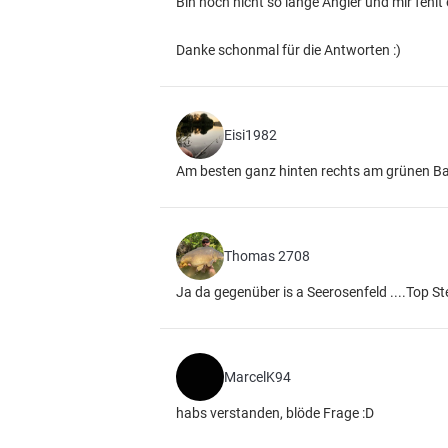
Bin noch nicht so lange Angler und mir fehlt
Danke schonmal für die Antworten :)
Eisi1982
Am besten ganz hinten rechts am grünen Ba
Thomas 2708
Ja da gegenüber is a Seerosenfeld ....Top Ste
MarcelK94
habs verstanden, blöde Frage :D