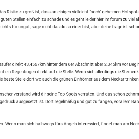
as Risiko zu groß ist, dass an einigen vielleicht "noch" geheimen Hotspot
guten Stellen einfach zu schade und es geht leider hier im forum zu viel
nichts für ungut, sage nicht das du so einer bist, aber deine frage ist scho
sufer direkt 43,4567km hinter dem 6er Abschnitt aber 2,345km vor Begi
nt ein Regenbogen direkt auf die Stelle. Wenn sich allerdings die Sterne
ie beste Stelle dort wo auch die grünen Einhörner aus dem Neckar trinken
schenverstand wird dir seine Top-Spots verraten. Und das schon zehnma
ruck ausgesetzt ist. Dort regelmäßig und gut zu fangen, vorallem Barsch
n. Wenn man sich halbwegs fürs Angeln interessiert, findet man am Necka