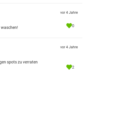
vor 4 Jahre
0
u waschen!
vor 4 Jahre
ngen spots zu verraten
2