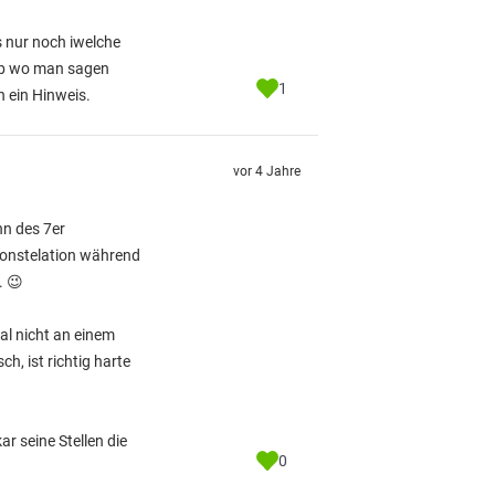
s nur noch iwelche
 ab wo man sagen
1
n ein Hinweis.
vor 4 Jahre
nn des 7er
nkonstelation während
. 😉
l nicht an einem
, ist richtig harte
r seine Stellen die
0