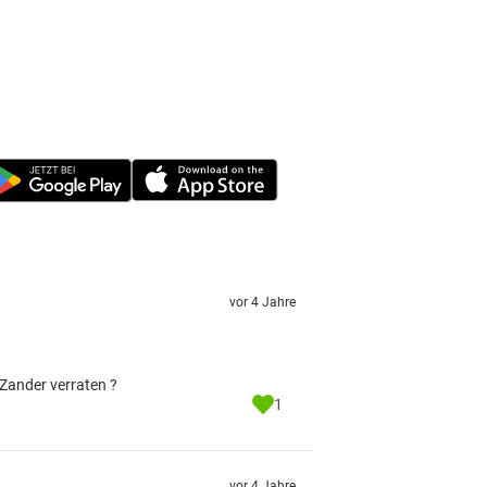
vor 4 Jahre
 Zander verraten ?
1
vor 4 Jahre