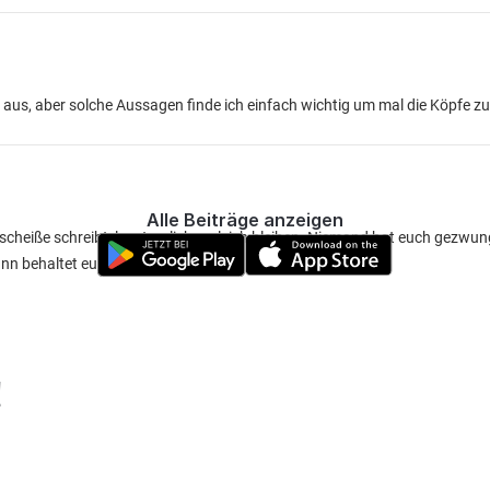
 aus, aber solche Aussagen finde ich einfach wichtig um mal die Köpfe z
Alle Beiträge anzeigen
 scheiße schreibt, lasst es lieber gleich bleiben. Niemand hat euch gezwu
nn behaltet euren Blödsinn für euch
!