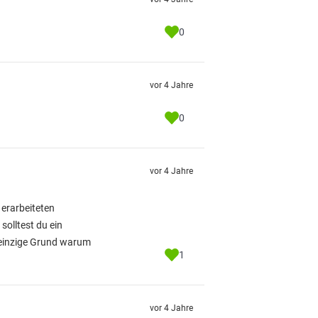
0
vor 4 Jahre
0
vor 4 Jahre
 erarbeiteten
olltest du ein
r einzige Grund warum
1
vor 4 Jahre