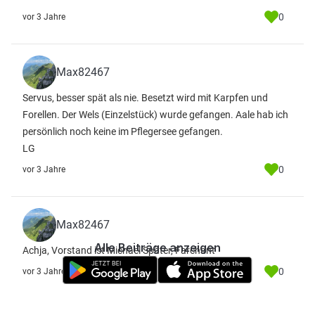
0
vor 3 Jahre
Max82467
Servus, besser spät als nie. Besetzt wird mit Karpfen und
Forellen. Der Wels (Einzelstück) wurde gefangen. Aale hab ich
persönlich noch keine im Pflegersee gefangen.
LG
0
vor 3 Jahre
Max82467
Alle Beiträge anzeigen
Achja, Vorstand ist Michael Später, Farchant
0
vor 3 Jahre