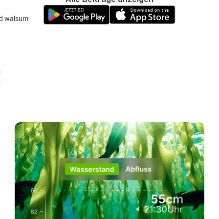
nd walsum
!