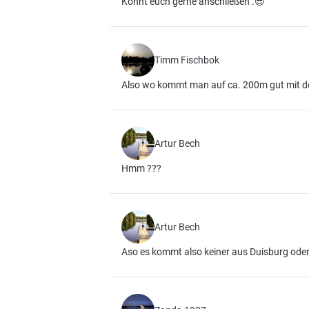
Könnt euch gerne anschließen .😎
Timm Fischbok
Also wo kommt man auf ca. 200m gut mit de
Artur Bech
Hmm ???
Artur Bech
Aso es kommt also keiner aus Duisburg od