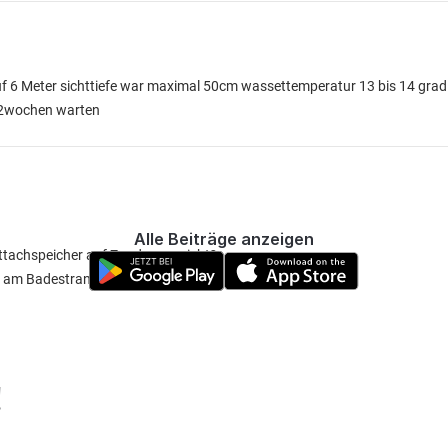
auf 6 Meter sichttiefe war maximal 50cm wassettemperatur 13 bis 14 grad
s 2wochen warten
Alle Beiträge anzeigen
ttachspeicher auf Zander aussieht?
ser am Badestrand in Moosbach?
!