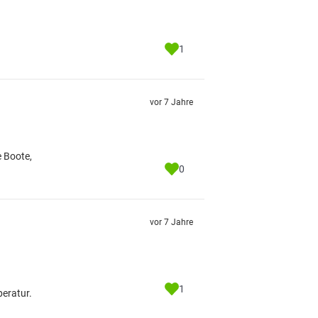
1
vor 7 Jahre
 Boote,
0
vor 7 Jahre
1
peratur.