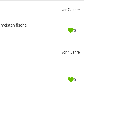
vor 7 Jahre
 meisten fische
0
vor 4 Jahre
0