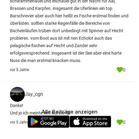
schwammenauel und eschauel gut in der Nacht für Aal,
Brassen und Karpfen. insgesamt die Uferlinien ein top
Barschrevier aber auch hier heißt es Fische erstmal finden und
überlisten. sollten starke Regenfälle die Bereiche von
Bacheinläufen trüben dort unbedingt mit Spinner auf Hecht
probieren. vom Boot aus ist mit nen Echolot auch das
pelagische fischen auf Hecht und Zander sehr
erfolgsversprechend. insgesamt ist der See aber eine harte
Nuss die man erstmal knacken muss.
0
vor 5 Jahre
Jay_cgn
Danke!
Alle Beiträge anzeigen
Und jo ich meinte den Rursee 🙈
0
vor 5 Jahre