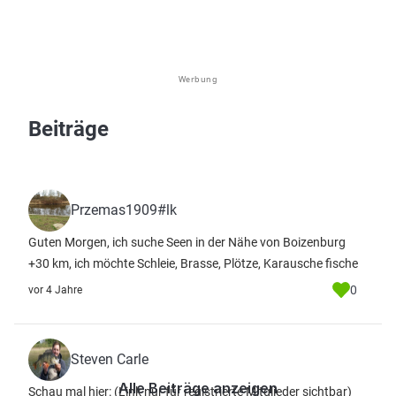
Werbung
Beiträge
Przemas1909#lk
Guten Morgen, ich suche Seen in der Nähe von Boizenburg
+30 km, ich möchte Schleie, Brasse, Plötze, Karausche fische
0
vor 4 Jahre
Steven Carle
Alle Beiträge anzeigen
Schau mal hier:
(Link nur für registrierte Mitglieder sichtbar)