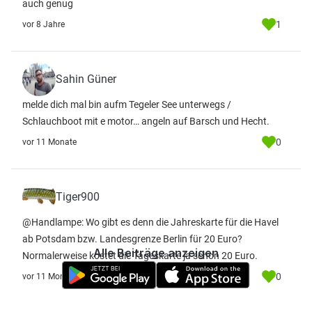
auch genug
1
vor 8 Jahre
Sahin Güner
melde dich mal bin aufm Tegeler See unterwegs /
Schlauchboot mit e motor… angeln auf Barsch und Hecht.
0
vor 11 Monate
Tiger900
@Handlampe: Wo gibt es denn die Jahreskarte für die Havel
ab Potsdam bzw. Landesgrenze Berlin für 20 Euro?
Alle Beiträge anzeigen
Normalerweise kostet die Tageskarte ja schon 20 Euro.
0
vor 11 Monate