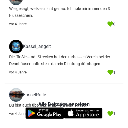
Wie gesagt, weiß es nicht genau. Ich hole mir immer den 3
Flüsseschein.
0
vor 4 Jahre
Kassel_angelt
Die für Sie stadt Strecken hat der kurhessen Verein bei der
Dennhäuser halte stelle da rein Richtung dörnhagen
1
vor 4 Jahre
FusselRolle
Alle Beiträge anzeigen
Du bist auch überall...Gruß vom Schnorrer😉
1
vor 4 Jahre