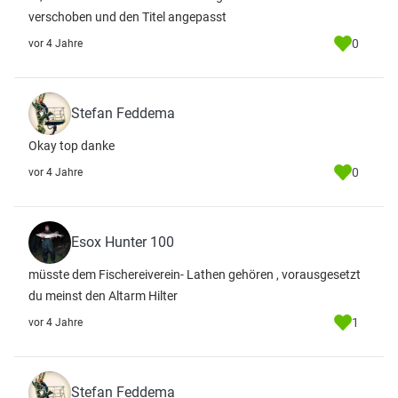
verschoben und den Titel angepasst
0
vor 4 Jahre
Stefan Feddema
Okay top danke
0
vor 4 Jahre
Esox Hunter 100
müsste dem Fischereiverein- Lathen gehören , vorausgesetzt
du meinst den Altarm Hilter
1
vor 4 Jahre
Stefan Feddema