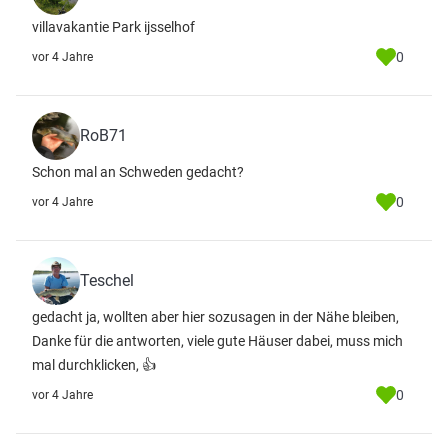
villavakantie Park ijsselhof
0
vor 4 Jahre
RoB71
Schon mal an Schweden gedacht?
0
vor 4 Jahre
Teschel
gedacht ja, wollten aber hier sozusagen in der Nähe bleiben,
Danke für die antworten, viele gute Häuser dabei, muss mich
mal durchklicken, 👍
0
vor 4 Jahre