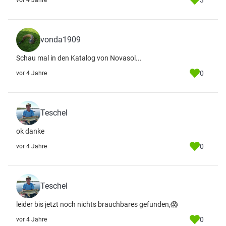
3
vor 4 Jahre
vonda1909
Schau mal in den Katalog von Novasol...
0
vor 4 Jahre
Teschel
ok danke
0
vor 4 Jahre
Teschel
leider bis jetzt noch nichts brauchbares gefunden,😱
0
vor 4 Jahre