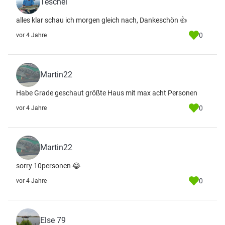
Teschel
alles klar schau ich morgen gleich nach, Dankeschön 👍
0
vor 4 Jahre
Martin22
Habe Grade geschaut größte Haus mit max acht Personen
0
vor 4 Jahre
Martin22
sorry 10personen 😂
0
vor 4 Jahre
Else 79