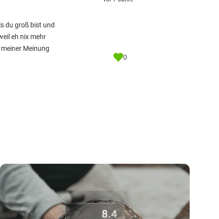
ls du groß bist und
eil eh nix mehr
nt meiner Meinung
0