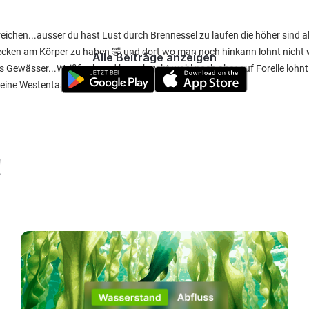
eichen...ausser du hast Lust durch Brennessel zu laufen die höher sind a
cken am Körper zu haben 🤣 und dort wo man noch hinkann lohnt nicht w
Alle Beiträge anzeigen
htes Gewässer...Weißfisch und barsch geht wohl noch aber auf Forelle loh
meine Westentasche!
!