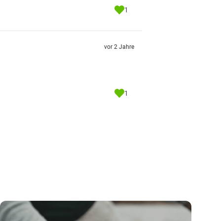
1
vor 2 Jahre
1