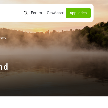
Forum
Gewässer
App laden
usen
nd