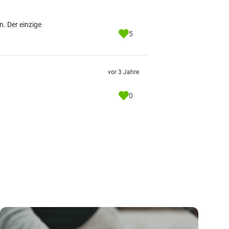
. Der einzige
5
vor 3 Jahre
0