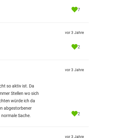
7
vor 3 Jahre
2
vor 3 Jahre
ht so aktiv ist. Da
immer Stellen wo sich
chten würde ich da
en abgestorbener
2
g normale Sache.
vor 3 Jahre