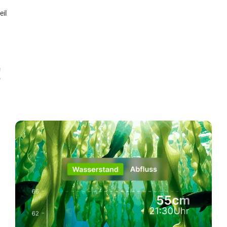
eil
!