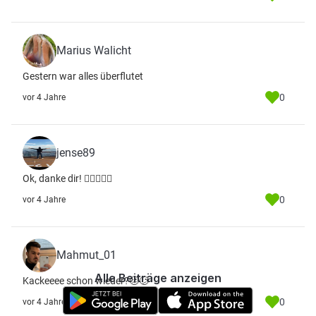
Marius Walicht
Gestern war alles überflutet
0
vor 4 Jahre
jense89
Ok, danke dir! 👍🏻🙋🏼‍♂️
0
vor 4 Jahre
Mahmut_01
Alle Beiträge anzeigen
Kackeeee schon wieder?🥴😕
0
vor 4 Jahre