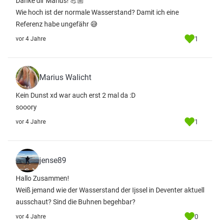
Danke dir Marius! 💪🏼
Wie hoch ist der normale Wasserstand? Damit ich eine
Referenz habe ungefähr 😅
1
vor 4 Jahre
Marius Walicht
Kein Dunst xd war auch erst 2 mal da :D
sooory
1
vor 4 Jahre
jense89
Hallo Zusammen!
Weiß jemand wie der Wasserstand der Ijssel in Deventer aktuell
ausschaut? Sind die Buhnen begehbar?
0
vor 4 Jahre