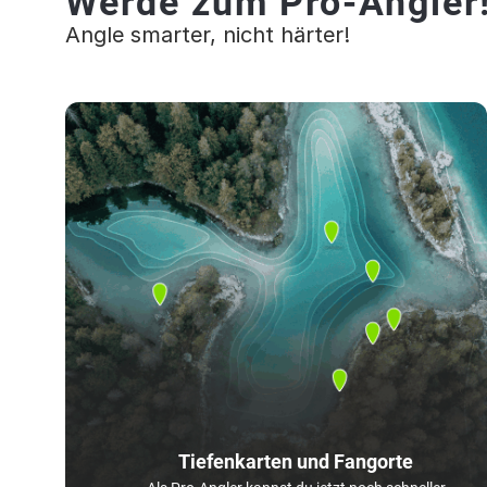
Werde zum Pro-Angler
Angle smarter, nicht härter!
Tiefenkarten und Fangorte