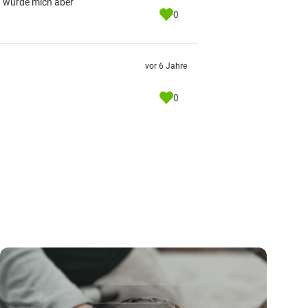
h würde mich aber
0
vor 6 Jahre
0